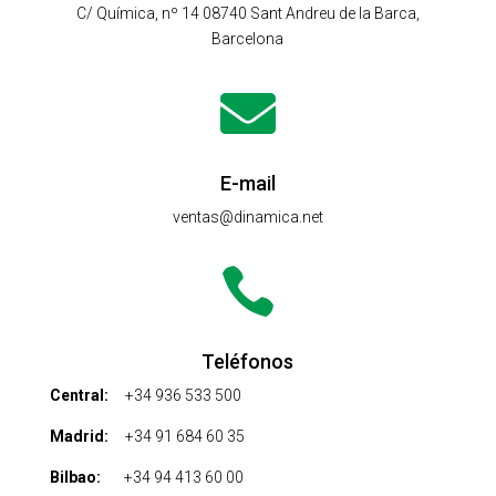
C/ Química, nº 14 08740 Sant Andreu de la Barca,
Barcelona

E-mail
ventas@dinamica.net

Teléfonos
Central:
+34 936 533 500
Madrid:
+34 91 684 60 35
Bilbao:
+34 94 413 60 00